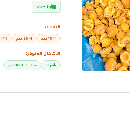
أبريل – مايو
التغليف
1×10 كجم
4×2.5 كجم
10×1 كجم
الأشكال المتوفرة
أنصاف
مكعبات 10×10 مم