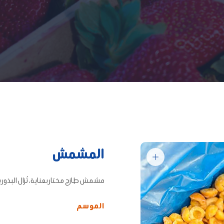
المشمش
مشمش طازج مختار بعناية، تُزال البذور 
الموسم