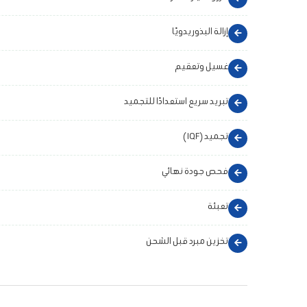
إزالة البذور يدويًا
غسيل وتعقيم
تبريد سريع استعدادًا للتجميد
تجميد (IQF)
فحص جودة نهائي
تعبئة
تخزين مبرد قبل الشحن