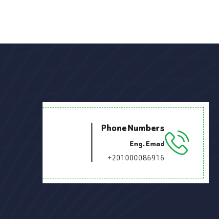
Phone Numbers
Eng. Emad
+201000086916