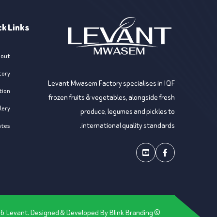
ck Links
out
tory
Levant Mwasem Factory specialises in IQF
tion
frozen fruits & vegetables, alongside fresh
lery
produce, legumes and pickles to
international quality standards.
ates
Youtube
Facebook
26
Levant. Designed & Developed By
Blink Branding
© Copyright